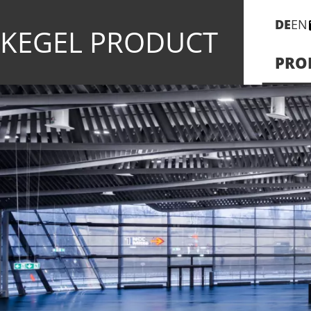
DE
EN
KEGEL PRODUCT
PRO
der
led
handlauf
Aqua Stadtbad Hennigsdorf
Brücke Ebensee
Klinikum Ernst von Bergmann P
Max Planck Institut Dresden