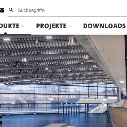
DUKTE
PROJEKTE
DOWNLOADS
Baumannschule Leipzig
Bootsanleger Köln Deutz
ostdam
Knauss Center Ochsenfurt
Messe Nürnberg