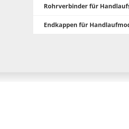
Rohrverbinder für Handlau
Endkappen für Handlaufmo
KEGEL-PRODUCT GMBH & CO.KG
Eutricher Straße 7
02699 Königswartha
Telefon:
035931 2350