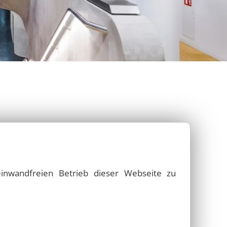
Studienakademie Bautzen
im
freiraum
Marktplatz Ilmenau
Stadtmöbel und mehr…
 Kamenz
Neue Produktserie 2025
Außenleuchten
Kirche Höckendorf
Ortsämter Dresden
Cafe Prag in Dresden
inwandfreien Betrieb dieser Webseite zu
Schwimmbad Haldensleben