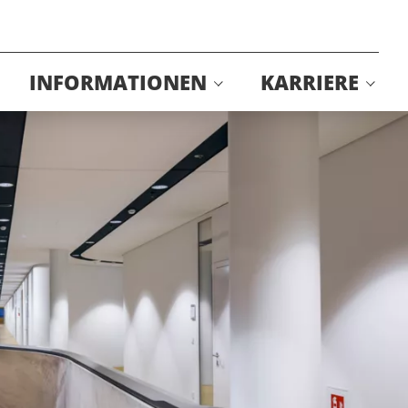
INFORMATIONEN
KARRIERE
Edelstahl
Stellenangebote
Richtlinien Geländerbau
Onlinebewerbung
Zertifikate
Brücke Bergstraße
elektrischer Anschluss
Festung Königstein
Lützenerstraße Leipzig
Montageanleitung
Neuer Markt Ingelheim