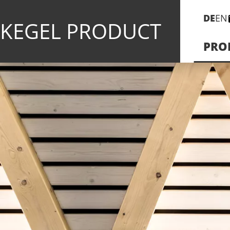
DE
EN
KEGEL PRODUCT
PRO
der
led
handlauf
Aqua Stadtbad Hennigsdorf
Brücke Ebensee
Klinikum Ernst von Bergmann Po
Max Planck Institut Dresden