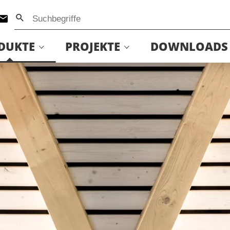
DUKTE
PROJEKTE
DOWNLOADS
Baumannschule Leipzig
Bootsanleger Köln Deutz
stdam
Knauss Center Ochsenfurt
Messe Nürnberg