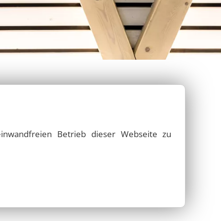
Studienakademie Bautzen
im
freiraum
Marktplatz Ilmenau
Stadtmöbel und mehr…
Kamenz
Neue Produktserie 2025
Außenleuchten
Kirche Höckendorf
inwandfreien Betrieb dieser Webseite zu
Ortsämter Dresden
Cafe Prag in Dresden
Schwimmbad Haldensleben
wickeln wir mit Ihnen
architektonische