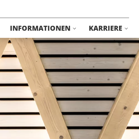
INFORMATIONEN
KARRIERE
Edelstahl
Stellenangebote
Richtlinien Geländerbau
Onlinebewerbung
Zertifikate
Brücke Bergstraße
elektrischer Anschluss
Festung Königstein
Lützenerstraße Leipzig
Montageanleitung
Neuer Markt Ingelheim